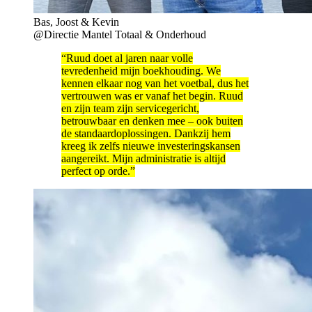
Bas, Joost & Kevin
@Directie Mantel Totaal & Onderhoud
“Ruud doet al jaren naar volle
tevredenheid mijn boekhouding. We
kennen elkaar nog van het voetbal, dus het
vertrouwen was er vanaf het begin. Ruud
en zijn team zijn servicegericht,
betrouwbaar en denken mee – ook buiten
de standaardoplossingen. Dankzij hem
kreeg ik zelfs nieuwe investeringskansen
aangereikt. Mijn administratie is altijd
perfect op orde.”