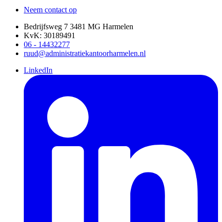
Neem contact op
Bedrijfsweg 7 3481 MG Harmelen
KvK: 30189491
06 - 14432277
ruud@administratiekantoorharmelen.nl
LinkedIn